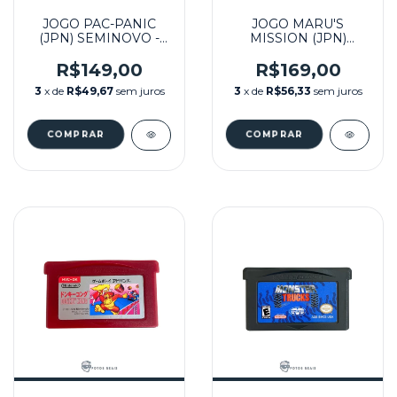
JOGO PAC-PANIC
JOGO MARU'S
(JPN) SEMINOVO -
MISSION (JPN)
GB
SEMINOVO - GB
R$149,00
R$169,00
3
x de
R$49,67
sem juros
3
x de
R$56,33
sem juros