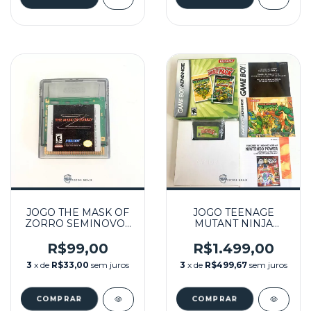
JOGO THE MASK OF
JOGO TEENAGE
ZORRO SEMINOVO -
MUTANT NINJA
GBC
TURTLES DOUBLE
PACK NA CAIXA
R$99,00
R$1.499,00
SEMINOVO - GBA
3
x de
R$33,00
sem juros
3
x de
R$499,67
sem juros