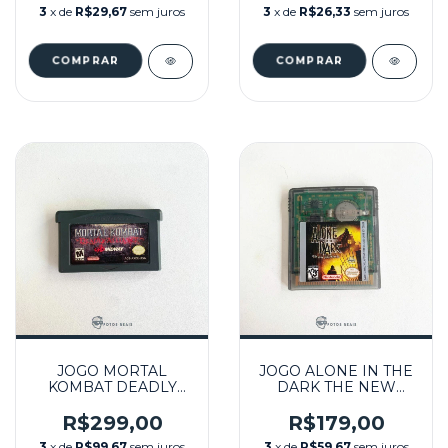
3
x de
R$29,67
sem juros
3
x de
R$26,33
sem juros
JOGO MORTAL
JOGO ALONE IN THE
KOMBAT DEADLY
DARK THE NEW
ALLIANCE
NIGHTMARE
SEMINOVO - GBA
SEMINOVO - GBC
R$299,00
R$179,00
3
x de
R$99,67
sem juros
3
x de
R$59,67
sem juros