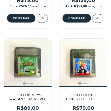
R$79,00
R$159,00
3
x de
R$26,33
sem juros
3
x de
R$53,00
sem juros
JOGO DISNEY'S
JOGO LOONEY
TARZAN SEMINOVO -
TUNES COLLECTOR
GBC
ALERT! SEMINOVO -
GBC
R$89,00
R$79,00