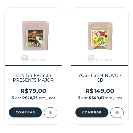
KEN GRIFFEY JR
YOSHI SEMINOVO -
PRESENTS MAJOR
GB
LEAGUE BASEBALL
SEMINOVO - GB
R$79,00
R$149,00
3
x de
R$26,33
sem juros
3
x de
R$49,67
sem juros