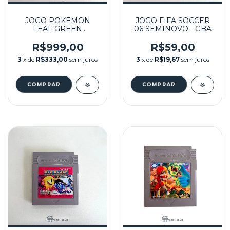
JOGO POKEMON
JOGO FIFA SOCCER
LEAF GREEN
06 SEMINOVO - GBA
VERSION (EUR)
SEMINOVO - GBA
R$999,00
R$59,00
3
x de
R$333,00
sem juros
3
x de
R$19,67
sem juros