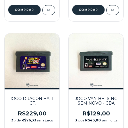
JOGO DRAGON BALL
JOGO VAN HELSING
GT
SEMINOVO - GBA
TRANSFORMATION
SEMINOVO - GBA
R$229,00
R$129,00
3
x de
R$76,33
sem juros
3
x de
R$43,00
sem juros