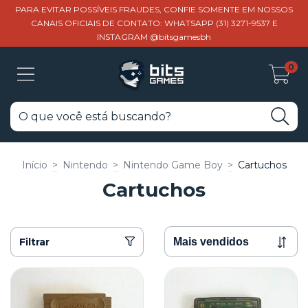
PARA EVITAR POSSÍVEIS FRAUDES, CONFIE SOMENTE EM NOSSOS
CANAIS OFICIAIS DE CONTATO: WHATSAPP (31) 3271-9537 E
INSTAGRAM @bitsgamesbh
0
Início
>
Nintendo
>
Nintendo Game Boy
>
Cartuchos
Cartuchos
Filtrar