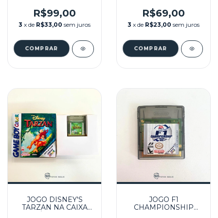
MIGHTY ADVENTURE
CAIXA REPRÔ
NA CAIXA REPRÔ
SEMINOVO - GBC
R$99,00
R$69,00
SEMINOVO - GBC
3
x de
R$33,00
sem juros
3
x de
R$23,00
sem juros
JOGO DISNEY'S
JOGO F1
TARZAN NA CAIXA
CHAMPIONSHIP
REPRÔ SEMINOVO -
SEASON 2000