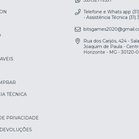
553132719537
ION
Telefone e Whats app (31
- Assistência Técnica (31)
bitsgames2020@gmail.
O
Rua dos Carijós, 424 - Sa
Joaquim de Paula - Centr
Horizonte - MG - 30120-
AVEIS
MPRAR
IA TÉCNICA
DE PRIVACIDADE
 DEVOLUÇÕES