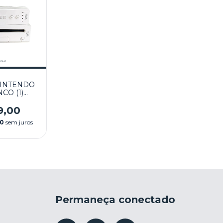
INTENDO
CO (1)
VO -
ENDO
9,00
00
sem juros
Permaneça conectado