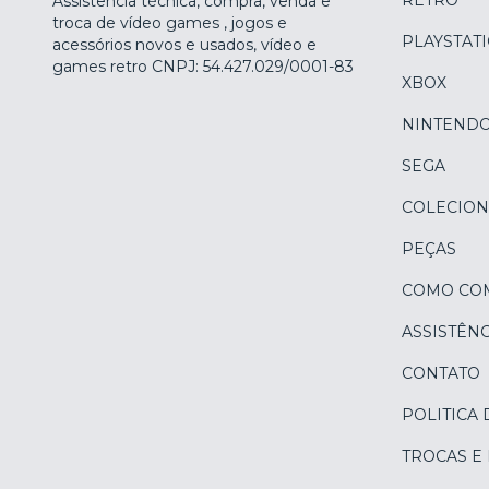
RETRÔ
Assistência técnica, compra, venda e
troca de vídeo games , jogos e
PLAYSTAT
acessórios novos e usados, vídeo e
games retro CNPJ: 54.427.029/0001-83
XBOX
NINTEND
SEGA
COLECION
PEÇAS
COMO CO
ASSISTÊNC
CONTATO
POLITICA 
TROCAS E