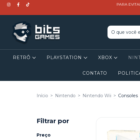
PARA EVITA
RETRÔ
PLAYSTATION
XBOX
NIN
CONTATO
POLITIC
Início
>
Nintendo
>
Nintendo Wii
>
Consoles
Filtrar por
Preço