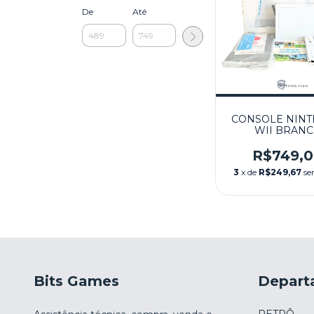
De
Até
CONSOLE NIN
WII BRAN
DESBLOQUEADO
(9 JOGOS) NA 
R$749,
SEMINOVO 
3
x de
R$249,67
se
NINTEND
Bits Games
Depart