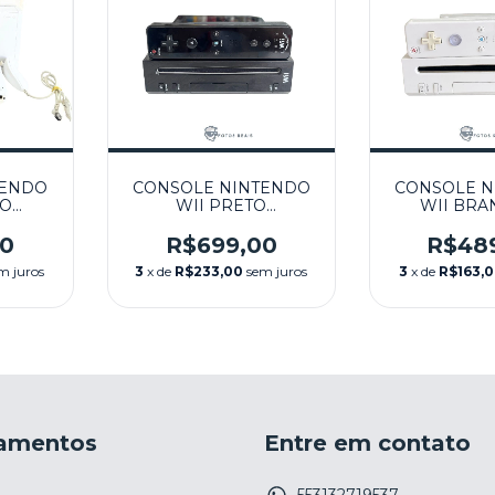
TENDO
CONSOLE NINTENDO
CONSOLE N
CO
WII PRETO
WII BRAN
 32GB
DESBLOQUEADO
SEMINO
CAIXA
CARTÃO SD 16GB +
NINT
00
R$699,00
R$48
-
PEN DRIVE 128GB
m juros
3
x de
R$233,00
sem juros
3
x de
R$163,
O
(COM JOGOS)
SEMINOVO -
NINTENDO
amentos
Entre em contato