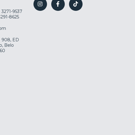
) 3271-9537
 3291-8625
com
la 908, ED
o, Belo
060