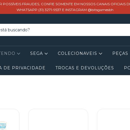
R POSSÍVEIS FRAUDES, CONFIE SOMENTE EM NOSSOS CANAIS OFICIAIS 
WHATSAPP (31) 3271-9537 E INSTAGRAM @bitsgamesbh
TENDO
SEGA
COLECIONAVEIS
PEÇAS
A DE PRIVACIDADE
TROCAS E DEVOLUÇÕES
PO