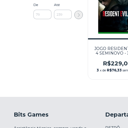
De
Até
JOGO RESIDENT
4 SEMINOVO -
SERIES X
R$229,
3
x de
R$76,33
sem
Bits Games
Depart