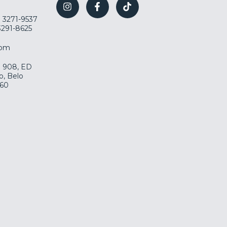
) 3271-9537
 3291-8625
com
la 908, ED
o, Belo
060