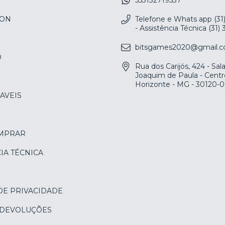
553132719537
ION
Telefone e Whats app (31
- Assistência Técnica (31)
bitsgames2020@gmail.
O
Rua dos Carijós, 424 - Sa
Joaquim de Paula - Centr
Horizonte - MG - 30120-
AVEIS
MPRAR
IA TÉCNICA
DE PRIVACIDADE
 DEVOLUÇÕES