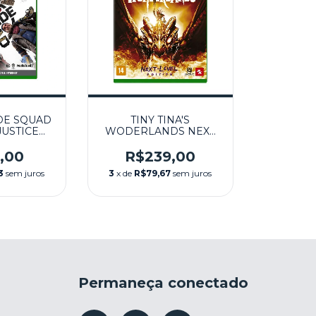
DE SQUAD
TINY TINA'S
JUSTICE
WODERLANDS NEXT
MINOVO -
LEVEL EDITION
RIES X
(LACRADO)- XBOX
,00
R$239,00
SERIES X
3
sem juros
3
x de
R$79,67
sem juros
Permaneça conectado