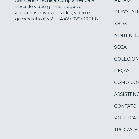
RETRÔ
Assistência técnica, compra, venda e
troca de vídeo games , jogos e
PLAYSTAT
acessórios novos e usados, vídeo e
games retro CNPJ: 54.427.029/0001-83
XBOX
NINTEND
SEGA
COLECION
PEÇAS
COMO CO
ASSISTÊNC
CONTATO
POLITICA 
TROCAS E