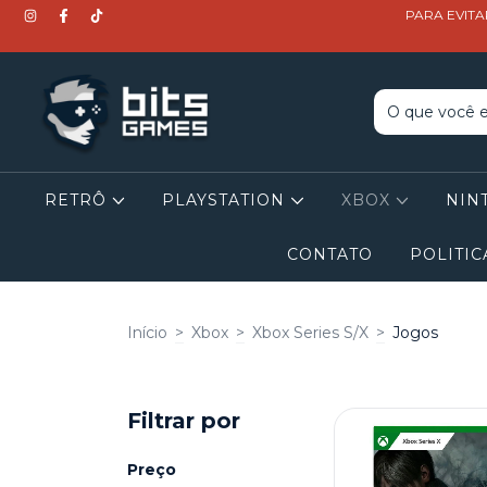
PARA EVITA
RETRÔ
PLAYSTATION
XBOX
NIN
CONTATO
POLITIC
Início
>
Xbox
>
Xbox Series S/X
>
Jogos
Filtrar por
Preço