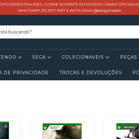
R POSSÍVEIS FRAUDES, CONFIE SOMENTE EM NOSSOS CANAIS OFICIAIS 
WHATSAPP (31) 3271-9537 E INSTAGRAM @bitsgamesbh
TENDO
SEGA
COLECIONAVEIS
PEÇAS
A DE PRIVACIDADE
TROCAS E DEVOLUÇÕES
PO