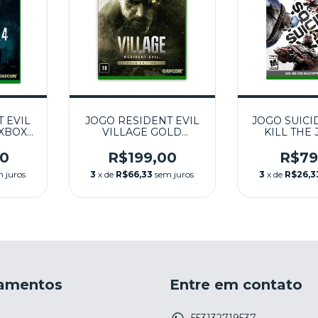
 EVIL
JOGO RESIDENT EVIL
JOGO SUICI
 XBOX
VILLAGE GOLD
KILL THE 
EDITION SEMINOVO -
LEAGUE SE
XBOX ONE E SERIES X
XBOX SE
00
R$199,00
R$79
 juros
3
x de
R$66,33
sem juros
3
x de
R$26,3
amentos
Entre em contato