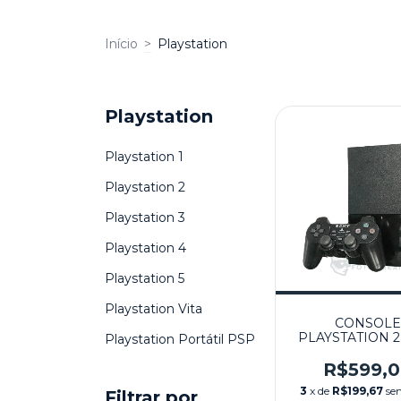
Início
>
Playstation
Playstation
Playstation 1
Playstation 2
Playstation 3
Playstation 4
Playstation 5
Playstation Vita
CONSOLE
PLAYSTATION 2
Playstation Portátil PSP
PRETO (CONT
PRIMEIRA LI
R$599,
SEMINOVO - 
3
x de
R$199,67
se
Filtrar por