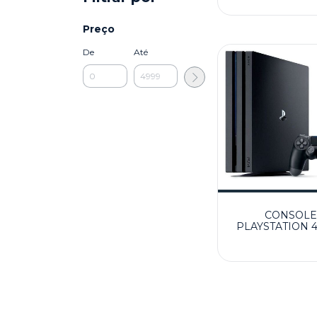
Preço
De
Até
CONSOLE
PLAYSTATION 
1TB + JOGO
SEMINOVO - PS