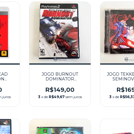
EAD
JOGO BURNOUT
JOGO TEKKE
ON
DOMINATOR
SEMINOVO
PS3
SEMINOVO - PS2
0
R$149,00
R$16
 juros
3
x de
R$49,67
sem juros
3
x de
R$56,3