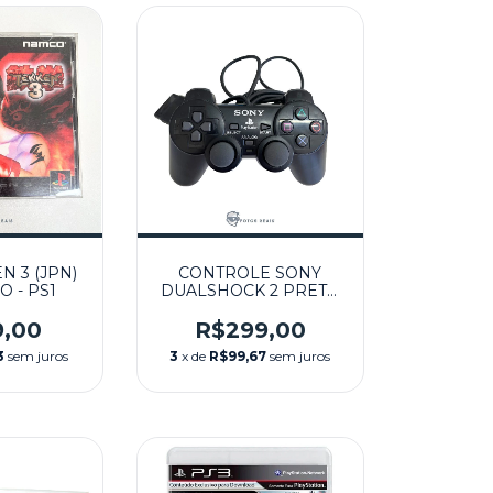
N 3 (JPN)
CONTROLE SONY
 - PS1
DUALSHOCK 2 PRETO
TRANSLUCIDO
SEMINOVO - PS2
9,00
R$299,00
3
sem juros
3
x de
R$99,67
sem juros