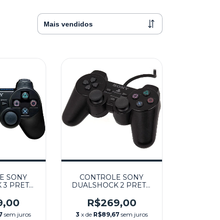
E SONY
CONTROLE SONY
 3 PRETO
DUALSHOCK 2 PRETO
 - PS3
SEMINOVO - PS2
9,00
R$269,00
7
sem juros
3
x de
R$89,67
sem juros