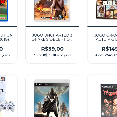
LUTION
JOGO UNCHARTED 3
JOGO GRAN
2018)
DRAKE'S DECEPTION
AUTO V GTA
PS4
SEMINOVO – PS3
SEMINOVO
0
R$39,00
R$14
m juros
3
x de
R$13,00
sem juros
3
x de
R$49,6