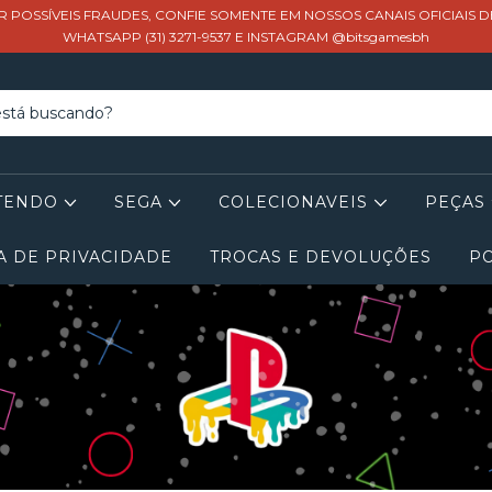
R POSSÍVEIS FRAUDES, CONFIE SOMENTE EM NOSSOS CANAIS OFICIAIS 
WHATSAPP (31) 3271-9537 E INSTAGRAM @bitsgamesbh
TENDO
SEGA
COLECIONAVEIS
PEÇAS
A DE PRIVACIDADE
TROCAS E DEVOLUÇÕES
PO