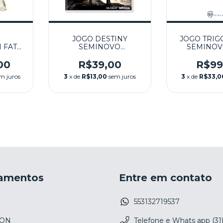
JOGO DESTINY
JOGO TRIG
1 FAT
SEMINOVO
SEMINOVO
-7000)
(SERVIDORES
NOVO -
INATIVOS) – PS3
00
R$39,00
R$99
m juros
3
x de
R$13,00
sem juros
3
x de
R$33,0
amentos
Entre em contato
553132719537
ION
Telefone e Whats app (31