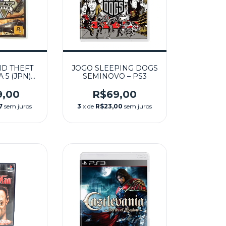
D THEFT
JOGO SLEEPING DOGS
 5 (JPN)
SEMINOVO – PS3
 – PS3
9,00
R$69,00
7
sem juros
3
x de
R$23,00
sem juros