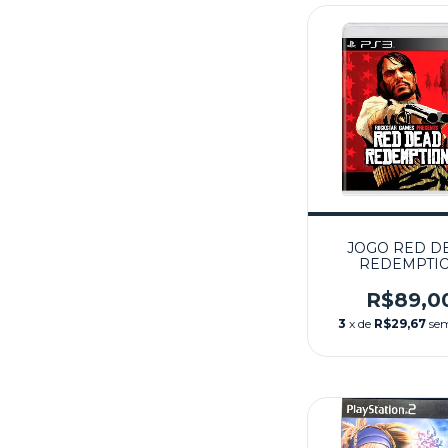
JOGO RED D
REDEMPTI
SEMINOVO - 
R$89,0
3
x de
R$29,67
sem