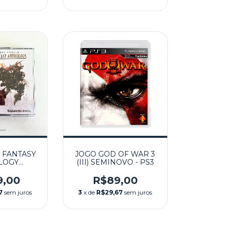
 FANTASY
JOGO GOD OF WAR 3
LOGY
(III) SEMINOVO - PS3
 - PS1
9,00
R$89,00
7
sem juros
3
x de
R$29,67
sem juros