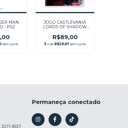
GER MAN
JOGO CASTLEVANIA
 - PS2
LORDS OF SHADOW
SEMINOVO – PS3
,00
R$89,00
0
sem juros
3
x de
R$29,67
sem juros
Permaneça conectado
) 3271-9537