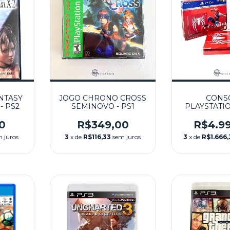
NTASY
JOGO CHRONO CROSS
CONS
- PS2
SEMINOVO - PS1
PLAYSTATIO
1TB (MA
SPIDER-MAN
0
R$349,00
R$4.9
NA CAIXA S
 juros
3
x de
R$116,33
sem juros
3
x de
R$1.666,
PS