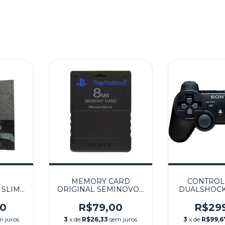
MEMORY CARD
CONTROL
 SLIM
ORIGINAL SEMINOVO -
DUALSHOCK
ROLE
PS2
SEMINOVO
NHA)
00
R$79,00
R$29
SONY
m juros
3
x de
R$26,33
sem juros
3
x de
R$99,6