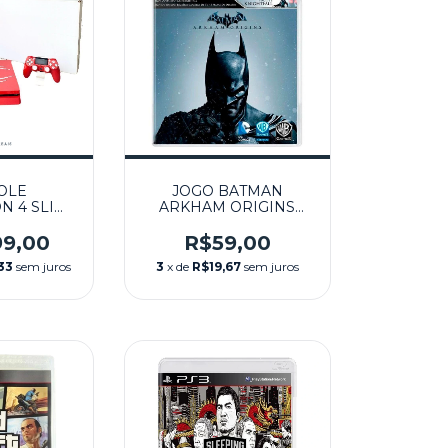
OLE
JOGO BATMAN
N 4 SLIM
ARKHAM ORIGINS
RVEL'S
SEMINOVO – PS3
 EDITION)
99,00
R$59,00
EMINOVO -
33
sem juros
3
x de
R$19,67
sem juros
4