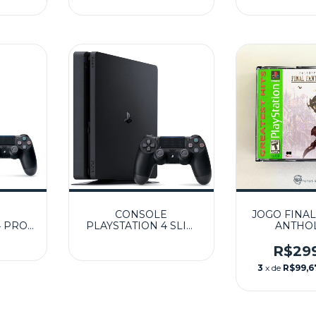
CONSOLE
JOGO FINAL
4 PRO
PLAYSTATION 4 SLIM
ANTHO
 -
1TB SEMINOVO + JOGO
SEMINOVO
4 PRO
R$29
3
x de
R$99,6