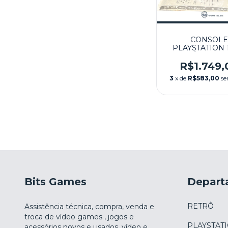
CONSOLE
PLAYSTATION 
JAPONÊS (SCPH
NA CAIXA SEMI
R$1.749,
SONY
3
x de
R$583,00
se
Bits Games
Depart
RETRÔ
Assistência técnica, compra, venda e
troca de vídeo games , jogos e
PLAYSTAT
acessórios novos e usados, vídeo e