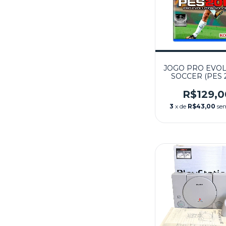
JOGO PRO EVO
SOCCER (PES 
SEMINOVO - 
R$129,0
3
x de
R$43,00
se