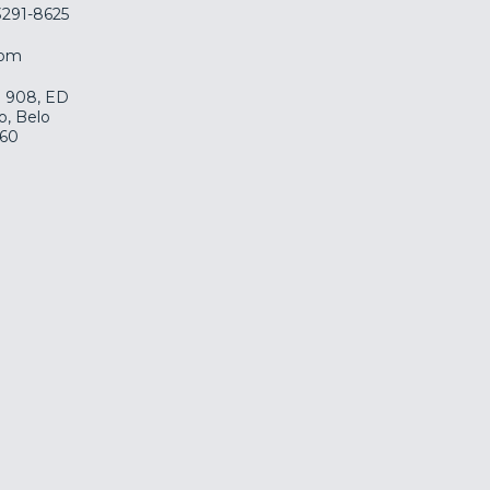
 3291-8625
com
la 908, ED
o, Belo
060