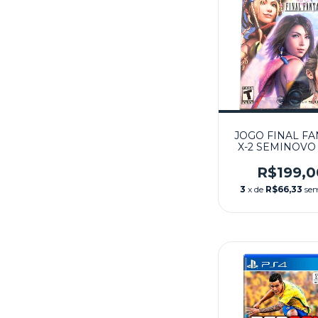
JOGO FINAL FA
X-2 SEMINOVO 
R$199,0
3
x de
R$66,33
sem